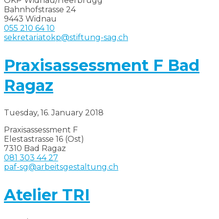
OKP Widnau/Heerbrugg
Bahnhofstrasse 24
9443 Widnau
055 210 64 10
sekretariatokp@stiftung-sag.ch
Praxisassessment F Bad
Ragaz
Tuesday, 16. January 2018
Praxisassessment F
Elestastrasse 16 (Ost)
7310 Bad Ragaz
081 303 44 27
paf-sg@arbeitsgestaltung.ch
Atelier TRI