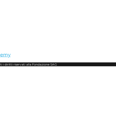
demy
i i diritti riservati alla Fondazione SAG